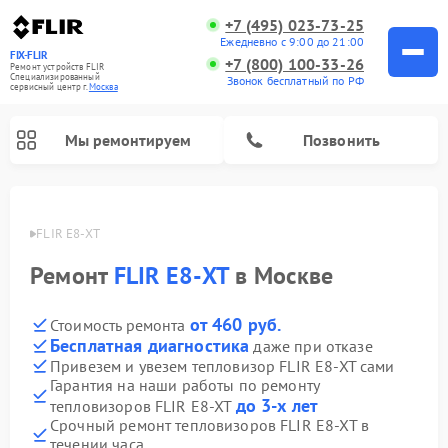
+7 (495) 023-73-25
Ежедневно с 9:00 до 21:00
FIX-FLIR
+7 (800) 100-33-26
Ремонт устройств FLIR
Специализированный
Звонок бесплатный по РФ
cервисный центр г.
Москва
Мы ремонтируем
Позвонить
 FLIR
FLIR E8-XT
Ремонт цифровых монокуляров FLIR
Ремонт
FLIR E8-XT
в Москве
от 460 руб.
Стоимость ремонта
Бесплатная диагностика
даже при отказе
Привезем и увезем тепловизор FLIR E8-XT сами
Гарантия на наши работы по ремонту
до 3-х лет
тепловизоров FLIR E8-XT
Срочный ремонт тепловизоров FLIR E8-XT в
течении часа