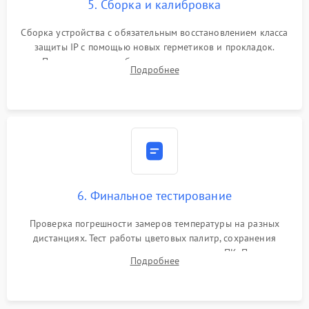
5. Сборка и калибровка
Сборка устройства с обязательным восстановлением класса
защиты IP с помощью новых герметиков и прокладок.
Программная калибровка матрицы по эталонному
Подробнее
абсолютно черному телу для точного измерения температур.
6. Финальное тестирование
Проверка погрешности замеров температуры на разных
дистанциях. Тест работы цветовых палитр, сохранения
термограмм в память и передачи данных на ПК. Проверка
Подробнее
автономности работы и итоговый контроль качества.