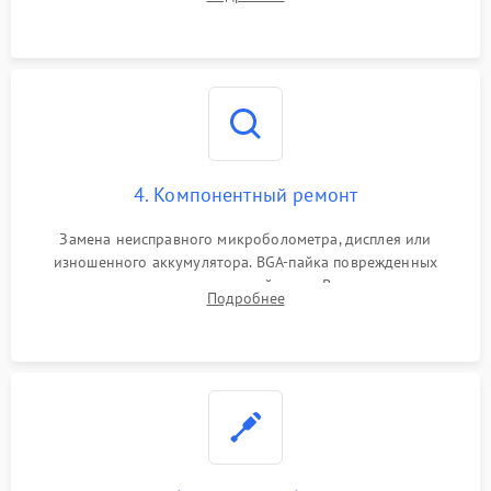
интерфейсов связи. Выявление сгоревших SMD-компонентов
на плате.
4. Компонентный ремонт
Замена неисправного микроболометра, дисплея или
изношенного аккумулятора. BGA-пайка поврежденных
контроллеров на материнской плате. Восстановление
Подробнее
разъемов и кнопок, замена поврежденных элементов
корпуса.