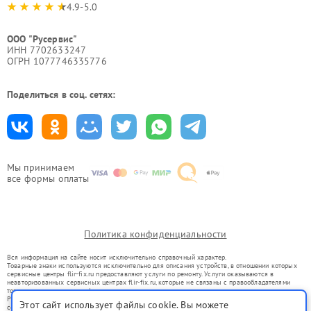
4.9-5.0
ООО "Русервис"
ИНН 7702633247
ОГРН 1077746335776
Поделиться в соц. сетях:
Мы принимаем
все формы оплаты
Политика конфиденциальности
Вся информация на сайте носит исключительно справочный характер.
Товарные знаки используются исключительно для описания устройств, в отношении которых
сервисные центры flir-fix.ru предоставляют услуги по ремонту. Услуги оказываются в
неавторизованных сервисных центрах flir-fix.ru, которые не связаны с правообладателями
товарных знаков или их официальными представителями.
Ремонт осуществляется для устройств, уже введенных в гражданский оборот в соответствии
Этот сайт использует файлы cookie. Вы можете
со статьей 1487 ГК РФ.