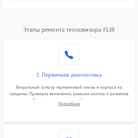
Температурные проблемы
Сбои коммуникаций и интерфейсов
Этапы ремонта тепловизора FLIR
Программные сбои
Проблемы с объективом
1. Первичная диагностика
Экран (дисплей)
Визуальный осмотр германиевой линзы и корпуса на
трещины. Проверка включения, реакции кнопок и разъемов
зарядки. Оценка вывода тепловой сигнатуры на экран,
Подробнее
проверка базовых функций и считывание системных
ошибок.