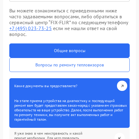
Вы можете ознакомиться с приведенными ниже
часто задаваемыми вопросами, либо обратиться в
сервисный центр “FIX-FLIR” по следующему телефону
+7 (495) 023-73-25
если не нашли ответ на свой
вопрос.
Общие вопросы
Вопросы по ремонту тепловизоров
Какие документы вы предоставляете?
На этапе приема устройства на диагностику и последующий
ремонт вам будет предоставлен заказ-наряд с указанием страховых
обязательств на ваше устройство. Далее, после выполнения работ
по ремонту техники, вы получите акт выполненных работ и
гарантийный талон.
Я уже знаю в чем неисправность и какой
ремонт необходим. Для чего проводить