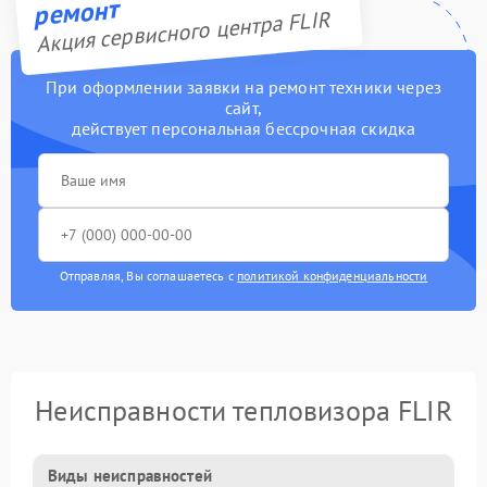
ремонт
Акция сервисного центра FLIR
При оформлении заявки на ремонт техники через
сайт,
действует персональная бессрочная скидка
Отправляя, Вы соглашаетесь с
политикой конфиденциальности
Неисправности тепловизора FLIR
Виды неисправностей