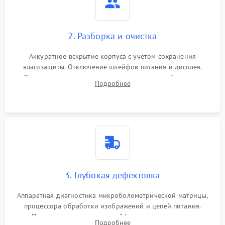
2. Разборка и очистка
Аккуратное вскрытие корпуса с учетом сохранения
влагозащиты. Отключение шлейфов питания и дисплея.
Очистка внутренних плат от окислов и пыли. Бережная
Подробнее
обработка германиевого объектива специализированными
растворами.
3. Глубокая дефектовка
Аппаратная диагностика микроболометрической матрицы,
процессора обработки изображений и цепей питания.
Проверка целостности шлейфов, модуля памяти и
Подробнее