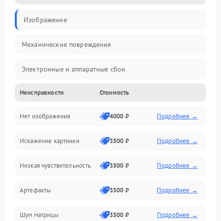
Изображение
Механические повреждения
Электронные и аппаратные сбои
Неисправности
Стоимость
Неисправности сенсора и оптики
Нет изображения
4000 ₽
Подробнее →
Программные ошибки
Искажение картинки
3500 ₽
Подробнее →
Электропитание
Низкая чувствительность
3500 ₽
Подробнее →
Измерения
Артефакты
3500 ₽
Подробнее →
Матрица
Шум матрицы
3500 ₽
Подробнее →
Проблемы питания