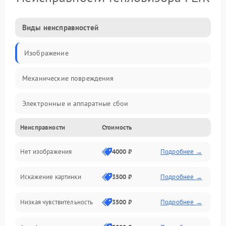
Виды неисправностей
Изображение
Механические повреждения
Электронные и аппаратные сбои
Неисправности
Стоимость
Неисправности сенсора и оптики
Нет изображения
4000 ₽
Подробнее →
Программные ошибки
Искажение картинки
3500 ₽
Подробнее →
Электропитание
Низкая чувствительность
3500 ₽
Подробнее →
Измерения