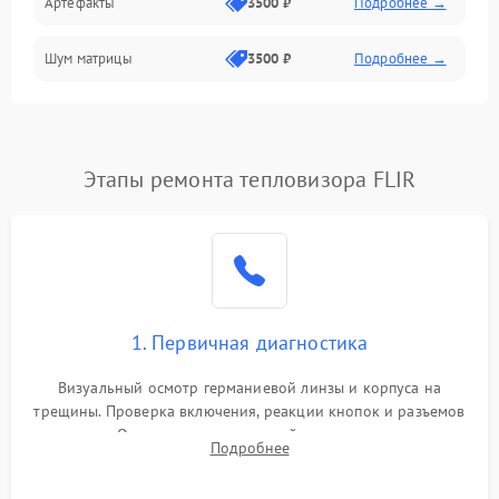
Артефакты
3500 ₽
Подробнее →
Матрица
Шум матрицы
3500 ₽
Подробнее →
Проблемы питания
Температурные проблемы
Сбои коммуникаций и интерфейсов
Этапы ремонта тепловизора FLIR
Программные сбои
Проблемы с объективом
1. Первичная диагностика
Экран (дисплей)
Визуальный осмотр германиевой линзы и корпуса на
трещины. Проверка включения, реакции кнопок и разъемов
зарядки. Оценка вывода тепловой сигнатуры на экран,
Подробнее
проверка базовых функций и считывание системных
ошибок.