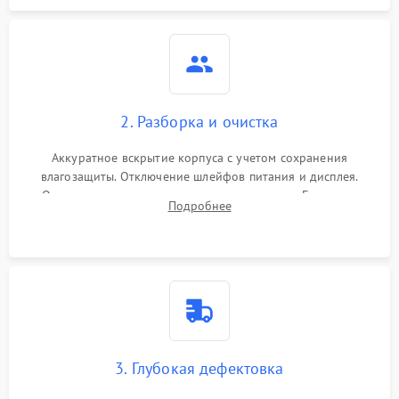
2. Разборка и очистка
Аккуратное вскрытие корпуса с учетом сохранения
влагозащиты. Отключение шлейфов питания и дисплея.
Очистка внутренних плат от окислов и пыли. Бережная
Подробнее
обработка германиевого объектива специализированными
растворами.
3. Глубокая дефектовка