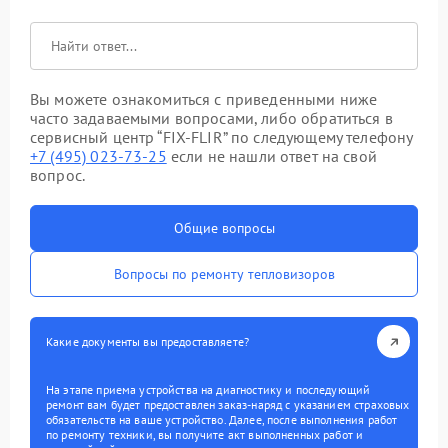
Вы можете ознакомиться с приведенными ниже
часто задаваемыми вопросами, либо обратиться в
сервисный центр “FIX-FLIR” по следующему телефону
+7 (495) 023-73-25
если не нашли ответ на свой
вопрос.
Общие вопросы
Вопросы по ремонту тепловизоров
Какие документы вы предоставляете?
На этапе приема устройства на диагностику и последующий
ремонт вам будет предоставлен заказ-наряд с указанием страховых
обязательств на ваше устройство. Далее, после выполнения работ
по ремонту техники, вы получите акт выполненных работ и