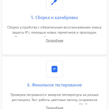
5. Сборка и калибровка
Сборка устройства с обязательным восстановлением класса
защиты IP с помощью новых герметиков и прокладок.
Программная калибровка матрицы по эталонному
Подробнее
абсолютно черному телу для точного измерения температур.
6. Финальное тестирование
Проверка погрешности замеров температуры на разных
дистанциях. Тест работы цветовых палитр, сохранения
термограмм в память и передачи данных на ПК. Проверка
Подробнее