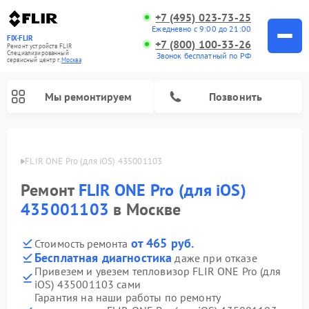
+7 (495) 023-73-25
Ежедневно с 9:00 до 21:00
FIX-FLIR
+7 (800) 100-33-26
Ремонт устройств FLIR
Специализированный
Звонок бесплатный по РФ
cервисный центр г.
Москва
Мы ремонтируем
Позвонить
 FLIR
FLIR ONE Pro (для iOS) 435001103
Ремонт цифровых монокуляров FLIR
Ремонт
FLIR ONE Pro (для iOS)
435001103
в Москве
от 465 руб.
Стоимость ремонта
Бесплатная диагностика
даже при отказе
Привезем и увезем тепловизор FLIR ONE Pro (для
iOS) 435001103 сами
Гарантия на наши работы по ремонту