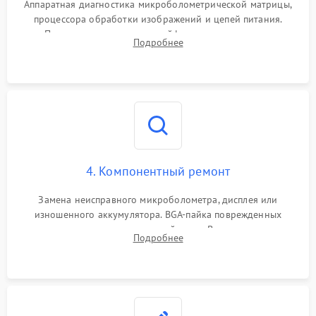
Аппаратная диагностика микроболометрической матрицы,
процессора обработки изображений и цепей питания.
Проверка целостности шлейфов, модуля памяти и
Подробнее
интерфейсов связи. Выявление сгоревших SMD-компонентов
на плате.
4. Компонентный ремонт
Замена неисправного микроболометра, дисплея или
изношенного аккумулятора. BGA-пайка поврежденных
контроллеров на материнской плате. Восстановление
Подробнее
разъемов и кнопок, замена поврежденных элементов
корпуса.