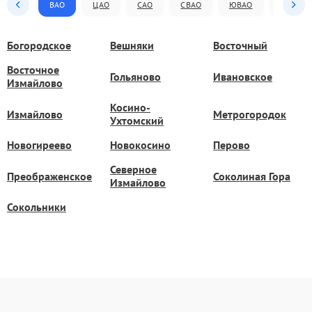
ВАО
ЦАО
САО
СВАО
ЮВАО
ЮАО
Богородское
Вешняки
Восточный
Восточное
Гольяново
Ивановское
Измайлово
Косино-
Измайлово
Метрогородок
Ухтомский
Новогиреево
Новокосино
Перово
Северное
Преображенское
Соколиная Гора
Измайлово
Сокольники