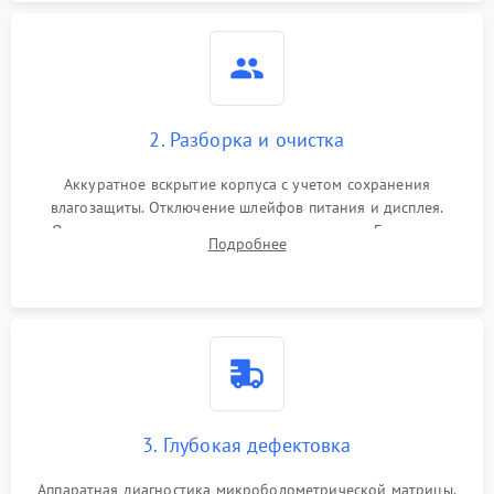
2. Разборка и очистка
Аккуратное вскрытие корпуса с учетом сохранения
влагозащиты. Отключение шлейфов питания и дисплея.
Очистка внутренних плат от окислов и пыли. Бережная
Подробнее
обработка германиевого объектива специализированными
растворами.
3. Глубокая дефектовка
Аппаратная диагностика микроболометрической матрицы,