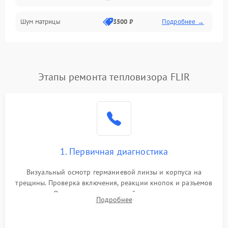
Шум матрицы
3500 ₽
Подробнее →
Проблемы питания
Температурные проблемы
Сбои коммуникаций и интерфейсов
Этапы ремонта тепловизора FLIR
Программные сбои
Проблемы с объективом
1. Первичная диагностика
Экран (дисплей)
Визуальный осмотр германиевой линзы и корпуса на
трещины. Проверка включения, реакции кнопок и разъемов
зарядки. Оценка вывода тепловой сигнатуры на экран,
Подробнее
проверка базовых функций и считывание системных
ошибок.