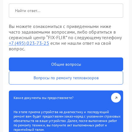
Вы можете ознакомиться с приведенными ниже
часто задаваемыми вопросами, либо обратиться в
сервисный центр “FIX-FLIR” по следующему телефону
+7 (495) 023-73-25
если не нашли ответ на свой
вопрос.
Общие вопросы
Вопросы по ремонту тепловизоров
Какие документы вы предоставляете?
На этапе приема устройства на диагностику и последующий
ремонт вам будет предоставлен заказ-наряд с указанием страховых
обязательств на ваше устройство. Далее, после выполнения работ
по ремонту техники, вы получите акт выполненных работ и
гарантийный талон.