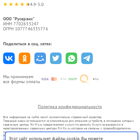
4.9-5.0
ООО "Русервис"
ИНН 7702633247
ОГРН 1077746335776
Поделиться в соц. сетях:
Мы принимаем
все формы оплаты
Политика конфиденциальности
Вся информация на сайте носит исключительно справочный характер.
Товарные знаки используются исключительно для описания устройств, в отношении которых
сервисные центры flir-fix.ru предоставляют услуги по ремонту. Услуги оказываются в
неавторизованных сервисных центрах flir-fix.ru, которые не связаны с правообладателями
товарных знаков или их официальными представителями.
Ремонт осуществляется для устройств, уже введенных в гражданский оборот в соответствии
Этот сайт использует файлы cookie. Вы можете
со статьей 1487 ГК РФ.