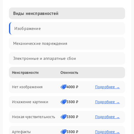
Виды неисправностей
Изображение
Механические повреждения
Электронные и аппаратные сбои
Неисправности
Стоимость
Неисправности сенсора и оптики
Нет изображения
4000 ₽
Подробнее →
Программные ошибки
Искажение картинки
3500 ₽
Подробнее →
Электропитание
Низкая чувствительность
3500 ₽
Подробнее →
Измерения
Артефакты
3500 ₽
Подробнее →
Матрица