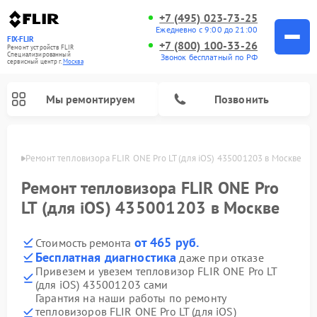
+7 (495) 023-73-25
Ежедневно с 9:00 до 21:00
FIX-FLIR
+7 (800) 100-33-26
Ремонт устройств FLIR
Специализированный
Звонок бесплатный по РФ
cервисный центр г.
Москва
Мы ремонтируем
Позвонить
оскве
Ремонт тепловизора FLIR ONE Pro LT (для iOS) 435001203 в Москве
Ремонт цифровых монокуляров FLIR
Ремонт тепловизора FLIR ONE Pro
LT (для iOS) 435001203 в Москве
от 465 руб.
Стоимость ремонта
Бесплатная диагностика
даже при отказе
Привезем и увезем тепловизор FLIR ONE Pro LT
(для iOS) 435001203 сами
Гарантия на наши работы по ремонту
тепловизоров FLIR ONE Pro LT (для iOS)