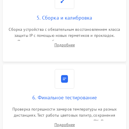
5. Сборка и калибровка
Сборка устройства с обязательным восстановлением класса
защиты IP с помощью новых герметиков и прокладок.
Программная калибровка матрицы по эталонному
Подробнее
абсолютно черному телу для точного измерения температур.
6. Финальное тестирование
Проверка погрешности замеров температуры на разных
дистанциях. Тест работы цветовых палитр, сохранения
термограмм в память и передачи данных на ПК. Проверка
Подробнее
автономности работы и итоговый контроль качества.