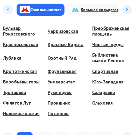
Сокольническая
Большая кольцевая
Бульвар
Преображенская
Черкизовская
Рокоссовского
площадь
Красносельская
Красные Ворота
Чистые пруды
Библиотека
Лубянка
Охотный Ряд
имени Ленина
Кропоткинская
Фрунзенская
Спортивная
Воробьёвы горы
Университет
Юго-Западная
Тропарёво
Румянцево
Саларьево
Филатов Луг
Прокшино
Ольховая
Новомосковская
Потапово