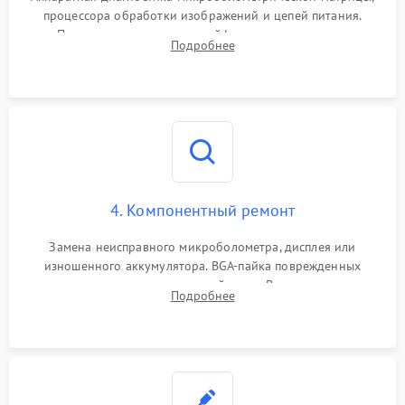
процессора обработки изображений и цепей питания.
Проверка целостности шлейфов, модуля памяти и
Подробнее
интерфейсов связи. Выявление сгоревших SMD-компонентов
на плате.
4. Компонентный ремонт
Замена неисправного микроболометра, дисплея или
изношенного аккумулятора. BGA-пайка поврежденных
контроллеров на материнской плате. Восстановление
Подробнее
разъемов и кнопок, замена поврежденных элементов
корпуса.