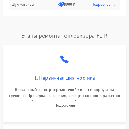
Шум матрицы
3500 ₽
Подробнее →
Проблемы питания
Температурные проблемы
Сбои коммуникаций и интерфейсов
Этапы ремонта тепловизора FLIR
Программные сбои
Проблемы с объективом
1. Первичная диагностика
Экран (дисплей)
Визуальный осмотр германиевой линзы и корпуса на
трещины. Проверка включения, реакции кнопок и разъемов
зарядки. Оценка вывода тепловой сигнатуры на экран,
Подробнее
проверка базовых функций и считывание системных
ошибок.