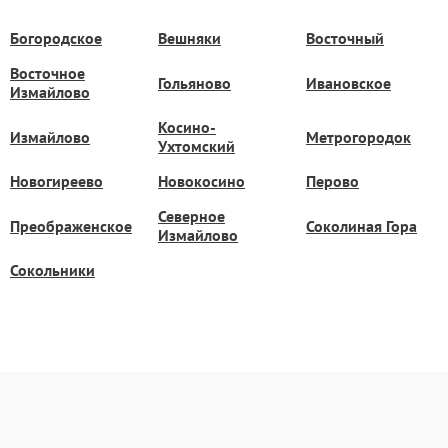
Богородское
Вешняки
Восточный
Восточное
Гольяново
Ивановское
Измайлово
Косино-
Измайлово
Метрогородок
Ухтомский
Новогиреево
Новокосино
Перово
Северное
Преображенское
Соколиная Гора
Измайлово
Сокольники