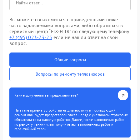
Вы можете ознакомиться с приведенными ниже
часто задаваемыми вопросами, либо обратиться в
сервисный центр “FIX-FLIR” по следующему телефону
+7 (495) 023-73-25
если не нашли ответ на свой
вопрос.
Общие вопросы
Вопросы по ремонту тепловизоров
Какие документы вы предоставляете?
На этапе приема устройства на диагностику и последующий
ремонт вам будет предоставлен заказ-наряд с указанием страховых
обязательств на ваше устройство. Далее, после выполнения работ
по ремонту техники, вы получите акт выполненных работ и
гарантийный талон.