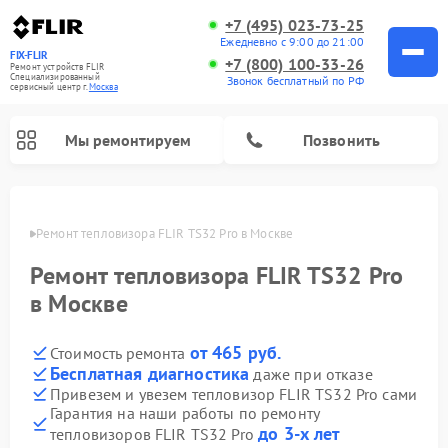
+7 (495) 023-73-25
Ежедневно с 9:00 до 21:00
FIX-FLIR
+7 (800) 100-33-26
Ремонт устройств FLIR
Специализированный
Звонок бесплатный по РФ
cервисный центр г.
Москва
Мы ремонтируем
Позвонить
оскве
Ремонт тепловизора FLIR TS32 Pro в Москве
Ремонт цифровых монокуляров FLIR
Ремонт тепловизора FLIR TS32 Pro
в Москве
от 465 руб.
Стоимость ремонта
Бесплатная диагностика
даже при отказе
Привезем и увезем тепловизор FLIR TS32 Pro сами
Гарантия на наши работы по ремонту
до 3-х лет
тепловизоров FLIR TS32 Pro