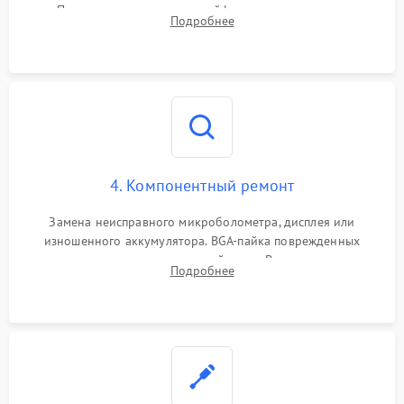
Проверка целостности шлейфов, модуля памяти и
Подробнее
интерфейсов связи. Выявление сгоревших SMD-компонентов
на плате.
4. Компонентный ремонт
Замена неисправного микроболометра, дисплея или
изношенного аккумулятора. BGA-пайка поврежденных
контроллеров на материнской плате. Восстановление
Подробнее
разъемов и кнопок, замена поврежденных элементов
корпуса.