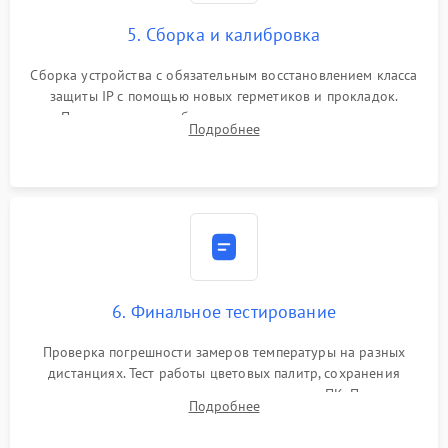
5. Сборка и калибровка
Сборка устройства с обязательным восстановлением класса
защиты IP с помощью новых герметиков и прокладок.
Программная калибровка матрицы по эталонному
Подробнее
абсолютно черному телу для точного измерения температур.
6. Финальное тестирование
Проверка погрешности замеров температуры на разных
дистанциях. Тест работы цветовых палитр, сохранения
термограмм в память и передачи данных на ПК. Проверка
Подробнее
автономности работы и итоговый контроль качества.