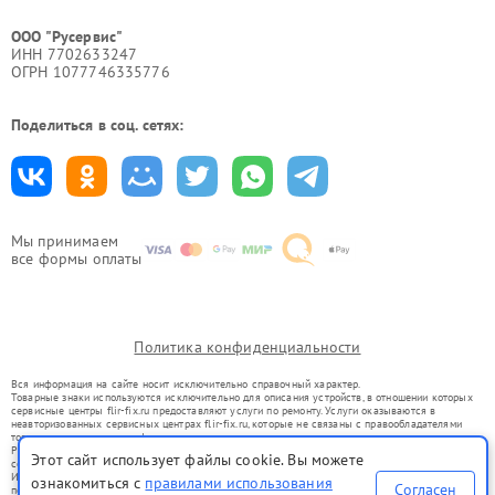
ООО "Русервис"
ИНН 7702633247
ОГРН 1077746335776
Поделиться в соц. сетях:
Мы принимаем
все формы оплаты
Политика конфиденциальности
Вся информация на сайте носит исключительно справочный характер.
Товарные знаки используются исключительно для описания устройств, в отношении которых
сервисные центры flir-fix.ru предоставляют услуги по ремонту. Услуги оказываются в
неавторизованных сервисных центрах flir-fix.ru, которые не связаны с правообладателями
товарных знаков или их официальными представителями.
Ремонт осуществляется для устройств, уже введенных в гражданский оборот в соответствии
Этот сайт использует файлы cookie. Вы можете
со статьей 1487 ГК РФ.
Использование товарных знаков не преследует цели индивидуализации услуг или введения
ознакомиться с
правилами использования
Согласен
потребителей в заблуждение, а служит для информирования о предоставляемых услугах по