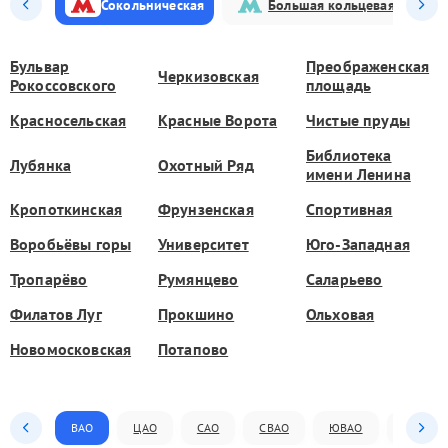
Сокольническая
Большая кольцевая
Бульвар
Преображенская
Черкизовская
Рокоссовского
площадь
Красносельская
Красные Ворота
Чистые пруды
Библиотека
Лубянка
Охотный Ряд
имени Ленина
Кропоткинская
Фрунзенская
Спортивная
Воробьёвы горы
Университет
Юго-Западная
Тропарёво
Румянцево
Саларьево
Филатов Луг
Прокшино
Ольховая
Новомосковская
Потапово
ВАО
ЦАО
САО
СВАО
ЮВАО
ЮАО