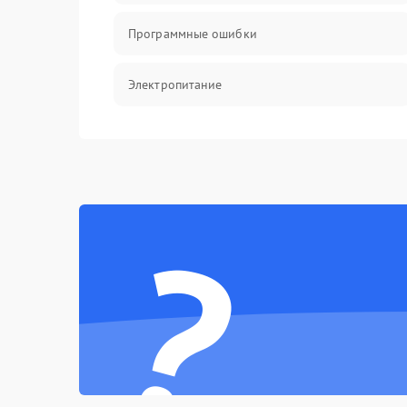
Программные ошибки
Электропитание
Измерения
Матрица
?
Проблемы питания
Температурные проблемы
Сбои коммуникаций и интерфейсов
Программные сбои