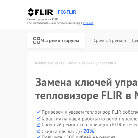
FIX-FLIR
Ремонт устройств FLIR
Специализированный cервисный центр г.
Москва
Мы ремонтируем
Срочный ремонт
Це
зоров FLIR в Москве
Тепловизор FLIR замена ключей управления
Ремонт цифровых монокуляров FLIR
Замена ключей упра
тепловизоре FLIR в
Привезем и увезем тепловизор FLIR собст
Гарантия на наши работы по ремонту тепл
Срочный ремонт тепловизоров FLIR в тече
20%
Скидка для вас до
Получите 1500 рублей на ремонт