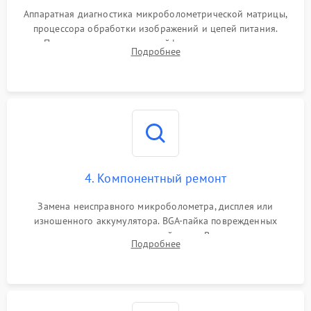
Аппаратная диагностика микроболометрической матрицы,
процессора обработки изображений и цепей питания.
Проверка целостности шлейфов, модуля памяти и
Подробнее
интерфейсов связи. Выявление сгоревших SMD-компонентов
на плате.
4. Компонентный ремонт
Замена неисправного микроболометра, дисплея или
изношенного аккумулятора. BGA-пайка поврежденных
контроллеров на материнской плате. Восстановление
Подробнее
разъемов и кнопок, замена поврежденных элементов
корпуса.