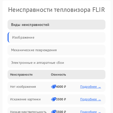
Неисправности тепловизора FLIR
Виды неисправностей
Изображение
Механические повреждения
Электронные и аппаратные сбои
Неисправности
Стоимость
Неисправности сенсора и оптики
Нет изображения
4000 ₽
Подробнее →
Программные ошибки
Искажение картинки
3500 ₽
Подробнее →
Электропитание
Низкая чувствительность
3500 ₽
Подробнее →