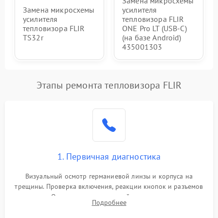
Замена микросхемы
Замена микросхемы
усилителя
усилителя
тепловизора FLIR
тепловизора FLIR
ONE Pro LT (USB-C)
TS32r
(на базе Android)
435001303
Этапы ремонта тепловизора FLIR
1. Первичная диагностика
Визуальный осмотр германиевой линзы и корпуса на
трещины. Проверка включения, реакции кнопок и разъемов
зарядки. Оценка вывода тепловой сигнатуры на экран,
Подробнее
проверка базовых функций и считывание системных
ошибок.