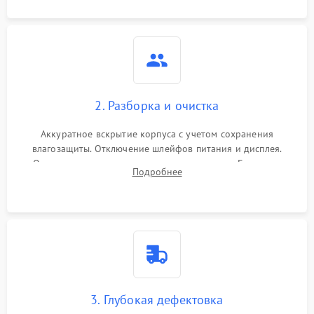
2. Разборка и очистка
Аккуратное вскрытие корпуса с учетом сохранения
влагозащиты. Отключение шлейфов питания и дисплея.
Очистка внутренних плат от окислов и пыли. Бережная
Подробнее
обработка германиевого объектива специализированными
растворами.
3. Глубокая дефектовка