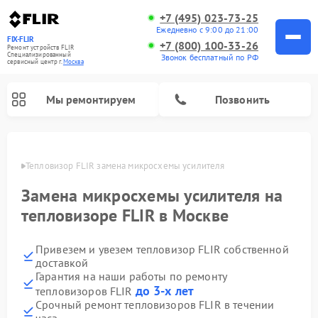
+7 (495) 023-73-25
Ежедневно с 9:00 до 21:00
FIX-FLIR
+7 (800) 100-33-26
Ремонт устройств FLIR
Специализированный
Звонок бесплатный по РФ
cервисный центр г.
Москва
Мы ремонтируем
Позвонить
оскве
Тепловизор FLIR замена микросхемы усилителя
Ремонт цифровых монокуляров FLIR
Замена микросхемы усилителя на
тепловизоре FLIR в Москве
Привезем и увезем тепловизор FLIR собственной
доставкой
Гарантия на наши работы по ремонту
до 3-х лет
тепловизоров FLIR
Срочный ремонт тепловизоров FLIR в течении