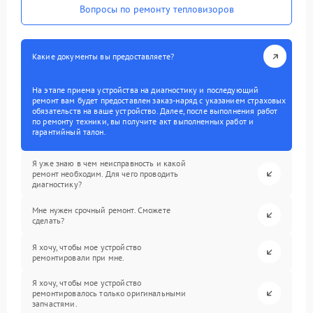
Вопросы по ремонту тепловизоров
Какие документы вы предоставляете?
На этапе приема устройства на диагностику и последующий
ремонт вам будет предоставлен заказ-наряд с указанием страховых
обязательств на ваше устройство. Далее, после выполнения работ
по ремонту техники, вы получите акт выполненных работ и
гарантийный талон.
Я уже знаю в чем неисправность и какой
ремонт необходим. Для чего проводить
диагностику?
Мне нужен срочный ремонт. Сможете
сделать?
Я хочу, чтобы мое устройство
ремонтировали при мне.
Я хочу, чтобы мое устройство
ремонтировалось только оригинальными
запчастями.