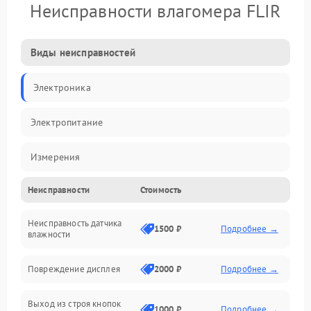
Неисправности влагомера FLIR
Виды неисправностей
Электроника
Электропитание
Измерения
Неисправности
Стоимость
Механические повреждения
Неисправность датчика
Интерфейсы
1500 ₽
Подробнее →
влажности
Корпус/Герметичность
Повреждение дисплея
2000 ₽
Подробнее →
Безопасность
Выход из строя кнопок
1000 ₽
Подробнее →