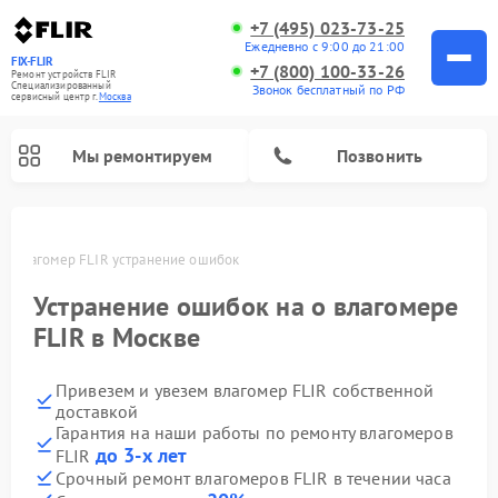
+7 (495) 023-73-25
Ежедневно с 9:00 до 21:00
FIX-FLIR
+7 (800) 100-33-26
Ремонт устройств FLIR
Специализированный
Звонок бесплатный по РФ
cервисный центр г.
Москва
Мы ремонтируем
Позвонить
е
Влагомер FLIR устранение ошибок
Ремонт цифровых монокуляров FLIR
Устранение ошибок на о влагомере
FLIR в Москве
Привезем и увезем влагомер FLIR собственной
доставкой
Гарантия на наши работы по ремонту влагомеров
до 3-х лет
FLIR
Срочный ремонт влагомеров FLIR в течении часа