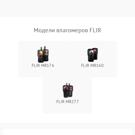
Поломка температурного
1500 ₽
Подробнее →
датчика
Неисправность
Модели влагомеров FLIR
индикатора уровня
1000 ₽
Подробнее →
влажности
FLIR MR176
FLIR MR160
FLIR MR277